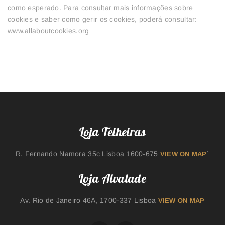
como esperado. Para consultar mais informações sobre
cookies e saber como gerir os cookies, poderá consultar:
www.allaboutcookies.org
Loja Telheiras
R. Fernando Namora 35c Lisboa 1600-675
´
VIEW ON MAP
Loja Alvalade
Av. Rio de Janeiro 46A, 1700-337 Lisboa
VIEW ON MAP