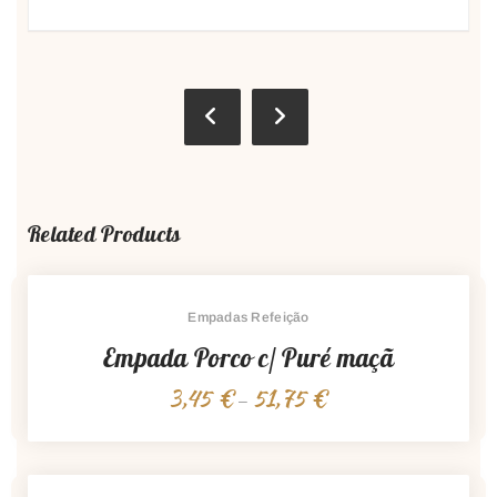
Related Products
Empadas Refeição
Empada Porco c/ Puré maçã
3,45
€
51,75
€
Price
–
range:
3,45 €
through