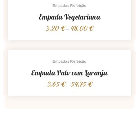
51,75 €
Empadas Refeição
Empada Vegetariana
3,20
€
48,00
€
Price
–
range:
3,20 €
through
48,00 €
Empadas Refeição
Empada Pato com Laranja
3,65
€
54,75
€
Price
–
range:
3,65 €
through
54,75 €