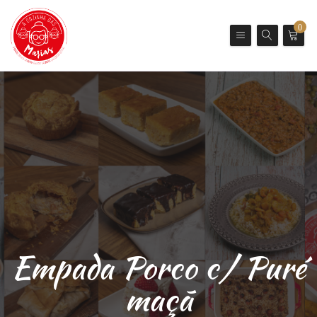
0
Empada Porco c/ Puré
maçã