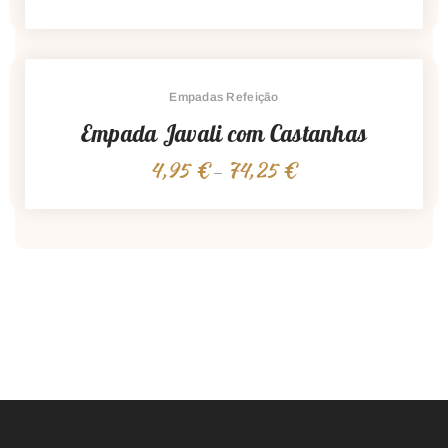
range:
4,25 €
through
63,75 €
Empadas Refeição
Empada Javali com Castanhas
4,95
€
74,25
€
Price
–
range:
4,95 €
through
74,25 €