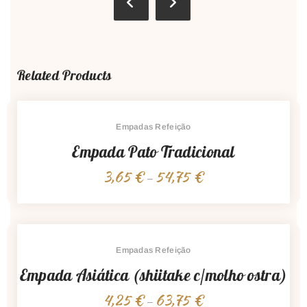
Related Products
Empadas Refeição
Empada Pato Tradicional
3,65
€
54,75
€
Price
–
range:
3,65 €
through
54,75 €
Empadas Refeição
Empada Asiática (shiitake c/molho ostra)
4,25
€
63,75
€
Price
–