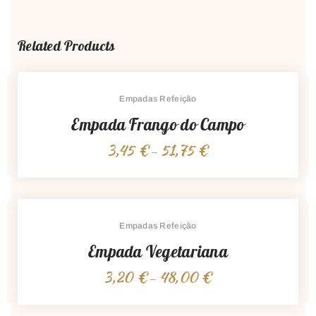
Related Products
Empadas Refeição
Empada Frango do Campo
3,45
€
51,75
€
Price
–
range:
3,45 €
through
51,75 €
Empadas Refeição
Empada Vegetariana
3,20
€
48,00
€
Price
–
range:
3,20 €