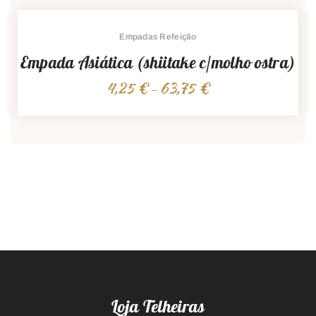
through
48,00 €
Empadas Refeição
Empada Asiática (shiitake c/molho ostra)
4,25
€
63,75
€
Price
–
range:
4,25 €
through
63,75 €
Loja Telheiras