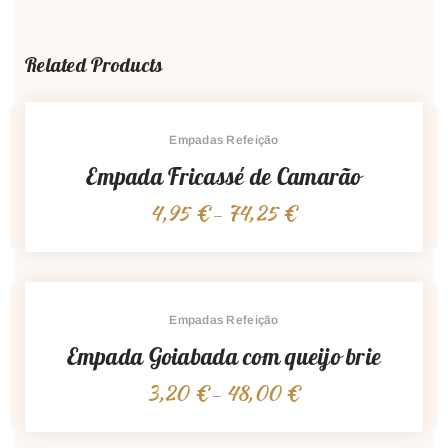
Related Products
Empadas Refeição
Empada Fricassé de Camarão
4,95
€
74,25
€
Price
–
range:
4,95 €
through
74,25 €
Empadas Refeição
Empada Goiabada com queijo brie
3,20
€
48,00
€
Price
–
range:
3,20 €