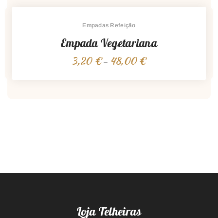
through
48,00 €
Empadas Refeição
Empada Vegetariana
3,20
€
48,00
€
Price
–
range:
3,20 €
through
48,00 €
Loja Telheiras