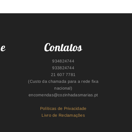
 e
Contatos
934824744​
933824744
21 607 7781
(Custo da chamada para a rede fixa
nacional)
encomendas@cozinhadasmarias.pt
Políticas de Privacidade
Livro de Reclamações