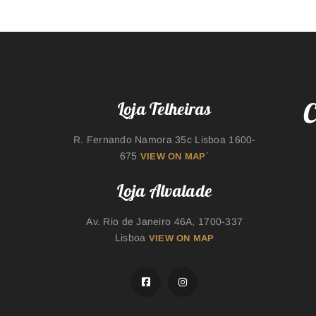
C
Loja Telheiras
R. Fernando Namora 35c Lisboa 1600-
675
´
VIEW ON MAP
Loja Alvalade
Av. Rio de Janeiro 46A, 1700-337
Lisboa
VIEW ON MAP