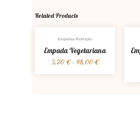
Related Products
Empadas Refeição
Empada Vegetariana
Em
3,20
€
48,00
€
Price
–
range:
3,20 €
through
48,00 €