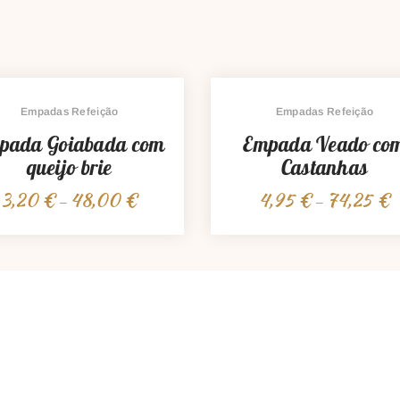
Empadas Refeição
Empadas Refeição
pada Goiabada com
Empada Veado co
queijo brie
Castanhas
3,20
€
48,00
€
4,95
€
74,25
€
Price
P
–
–
range:
r
3,20 €
4
through
t
48,00 €
7