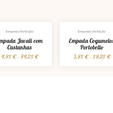
Empadas Refeição
Empadas Refeição
mpada Javali com
Empada Cogumelo
Castanhas
Portobello
4,95
€
74,25
€
3,95
€
59,25
€
Price
P
–
–
range:
r
4,95 €
3
through
t
74,25 €
5