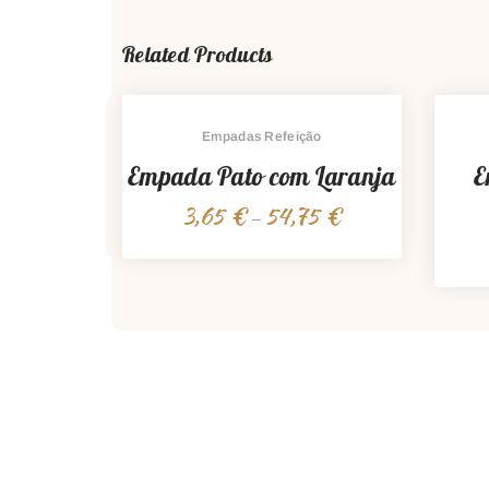
Related Products
Empadas Refeição
Empada Pato com Laranja
E
3,65
€
54,75
€
Price
–
range:
3,65 €
through
54,75 €