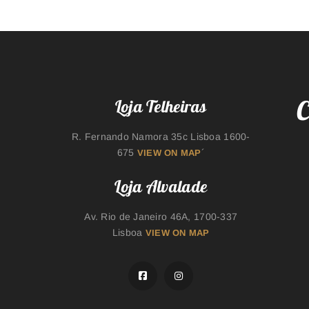
C
Loja Telheiras
R. Fernando Namora 35c Lisboa 1600-
675
´
VIEW ON MAP
Loja Alvalade
Av. Rio de Janeiro 46A, 1700-337
Lisboa
VIEW ON MAP