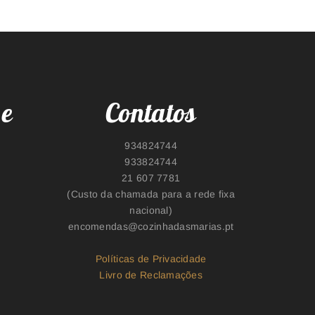
 e
Contatos
934824744​
933824744
21 607 7781
(Custo da chamada para a rede fixa
nacional)
encomendas@cozinhadasmarias.pt
Políticas de Privacidade
Livro de Reclamações