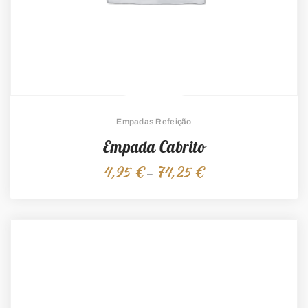
Empadas Refeição
Empada Cabrito
4,95
€
74,25
€
Price
–
range:
4,95 €
through
74,25 €