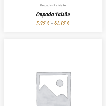
Empadas Refeição
Empada Faisão
5,45
€
81,75
€
Price
–
range:
5,45 €
through
81,75 €