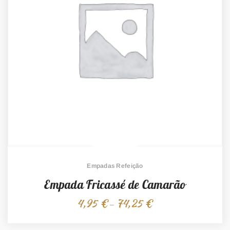
Empadas Refeição
Empada Fricassé de Camarão
4,95
€
74,25
€
Price
–
range:
4,95 €