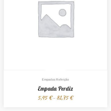
Empadas Refeição
Empada Perdiz
5,45
€
81,75
€
Price
–
range:
5,45 €