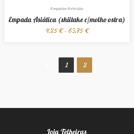
Empadas Refeição
Empada Asiática (shiitake c/molho ostra)
4,25
€
63,75
€
Price
–
range:
4,25 €
through
63,75 €
1
2
Loja Telheiras