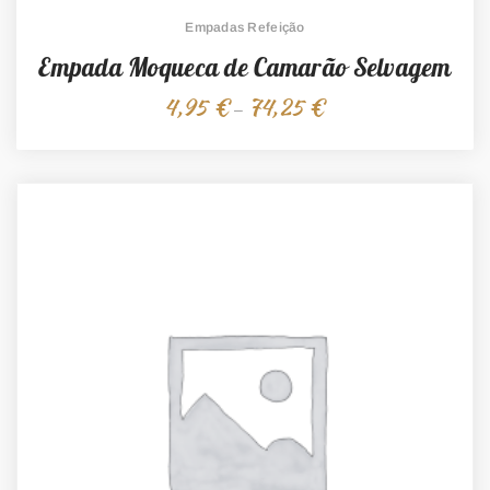
Empadas Refeição
Empada Moqueca de Camarão Selvagem
4,95
€
74,25
€
Price
–
range:
4,95 €
through
74,25 €