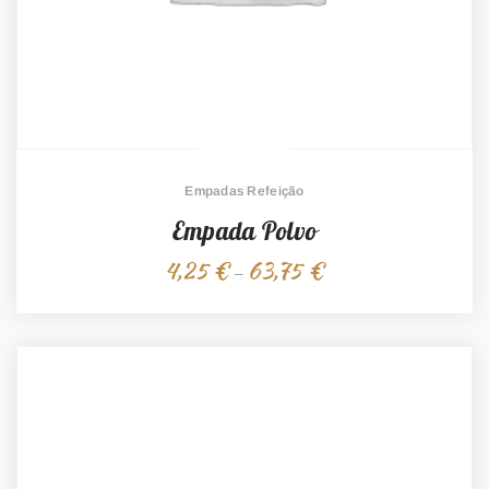
Empadas Refeição
Empada Polvo
4,25
€
63,75
€
Price
–
range:
4,25 €
through
63,75 €