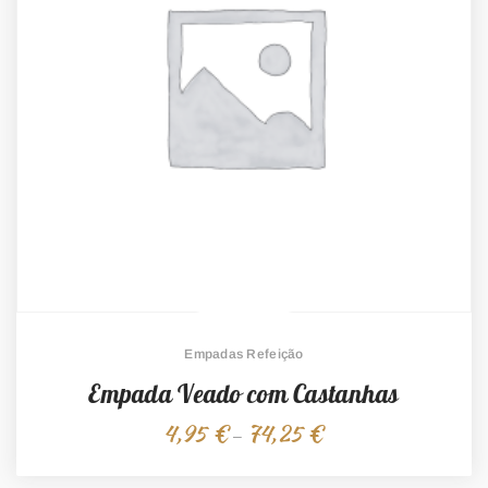
Empadas Refeição
Empada Veado com Castanhas
4,95
€
74,25
€
Price
–
range:
4,95 €