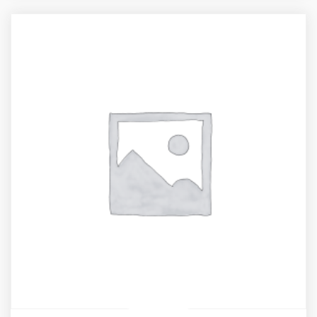
through
74,25 €