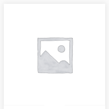
through
81,75 €