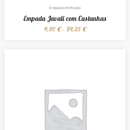
Empadas Refeição
Empada Javali com Castanhas
4,95
€
74,25
€
Price
–
range:
4,95 €
through
74,25 €