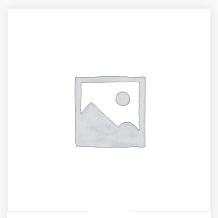
through
74,25 €