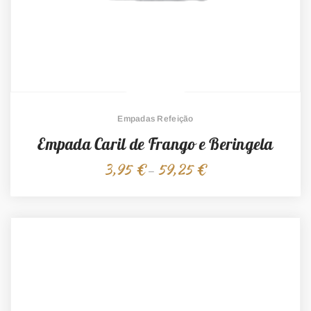
Empadas Refeição
Empada Caril de Frango e Beringela
3,95
€
59,25
€
Price
–
range:
3,95 €
through
59,25 €