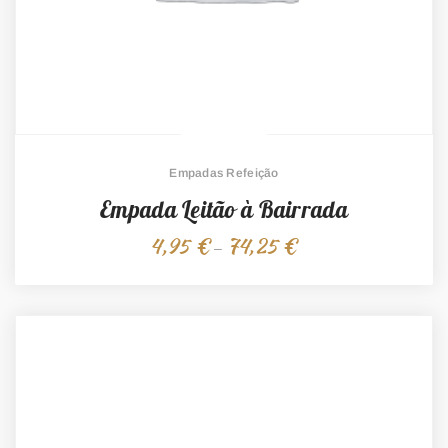
Empadas Refeição
Empada Leitão à Bairrada
4,95
€
74,25
€
Price
–
range:
4,95 €
through
74,25 €